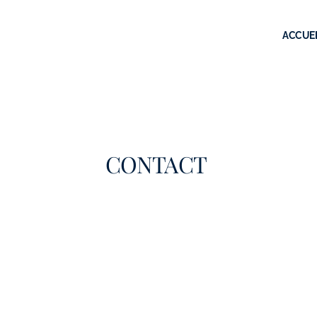
ACCUEI
CONTACT
 AVEZ UNE QUESTION OU SOUHAITEZ DISCUTER D'U
VEZ PRENDRE CONTACT GRÂCE AU FORMULAIRE C